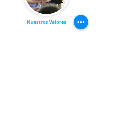
Nuestros Valores
Tel: +(505)
2534-2125
Cel +(505)
8887-2183
info@ywamnicaragua.org